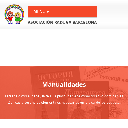
ASOCIACIÓN RADUGA BARCELONA
Manualidades
El trabajo con el papel, la tela, la plastilina tiene como objetivo dominar las
técnicas artesanales elementales necesarias en la vida de los peques...