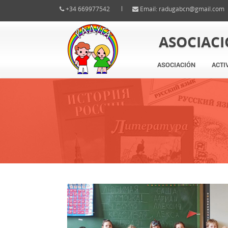
+34 669977542
Email:
radugabcn@gmail.com
ASOCIAC
ASOCIACIÓN
ACTI