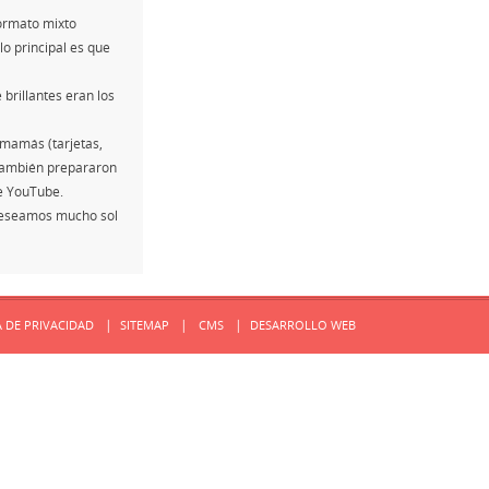
formato mixto
 lo principal es que
 brillantes eran los
 mamás (tarjetas,
s también prepararon
de YouTube.
¡Deseamos mucho sol
A DE PRIVACIDAD
SITEMAP
CMS
DESARROLLO WEB