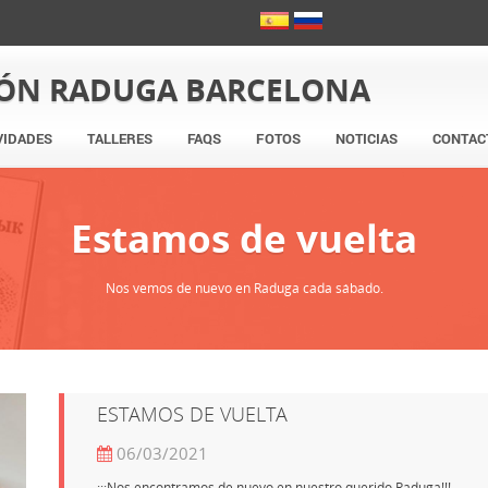
IÓN RADUGA BARCELONA
VIDADES
TALLERES
FAQS
FOTOS
NOTICIAS
CONTAC
Estamos de vuelta
Nos vemos de nuevo en Raduga cada sábado.
ESTAMOS DE VUELTA
06/03/2021
¡¡¡Nos encontramos de nuevo en nuestro querido Raduga!!!