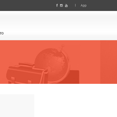
App
TO